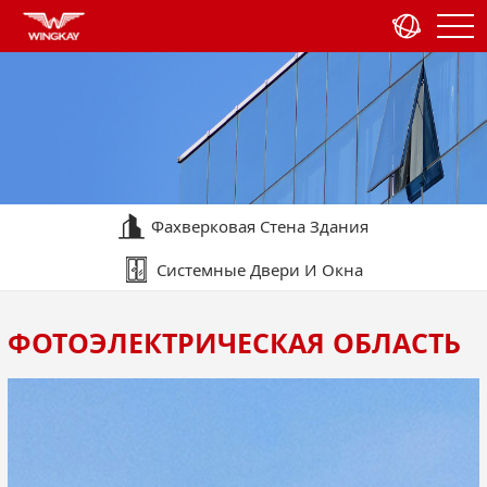
Фахверковая Стена Здания
Системные Двери И Окна
Железнодорожный Транзит
Бытовая Техника
ФОТОЭЛЕКТРИЧЕСКАЯ ОБЛАСТЬ
Фотоэлектрическая Область