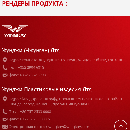
РЕНДЕРЫ ПРОДУКТА：
Жунджи (Чжунган) Лтд
Адрес: комната 302, здание Шунлуан, улица Ленбили, Гонконг
тел.: +852 2904 6818
факс: +852 2562 5698
Жунджи Пластиковые изделия Лтд
Адрес: №8, дорога Чжоуфу, промышленная зона Лелю, район
Шунде, город Фошань, провинция Гуандун
Tтел.: +86 757 2533 0008
факс: +86 757 2533 0009
Электронная почта：wingkay@wingkay.com