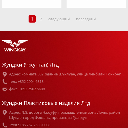
1
2
следующий
последний
Жунджи (Чжунган) Лтд
Адрес: комната 302, здание Шунлуан, улица Ленбили, Гонконг
тел.: +852 2904 6818
факс: +852 2562 5698
Жунджи Пластиковые изделия Лтд
Адрес: №8, дорога Чжоуфу, промышленная зона Лелю, район
Шунде, город Фошань, провинция Гуандун
Tтел.: +86 757 2533 0008