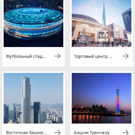
Футбольный стадион Далянь Барракуда-Залив
Торговый центр Дубай
Восточная башня Гуанчжоу
Башни Гуанчжоу