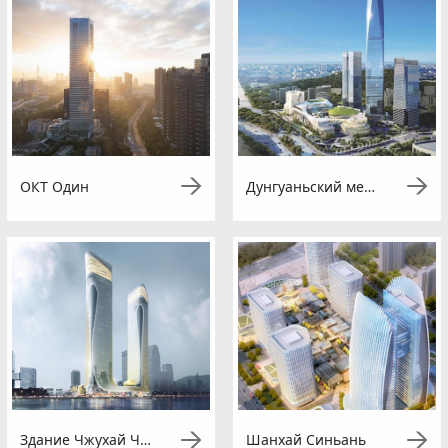
ОКТ Один
Дунгуаньский международный торговый центр
Здание Чжухай Чжунчжи
Шанхай Синьань