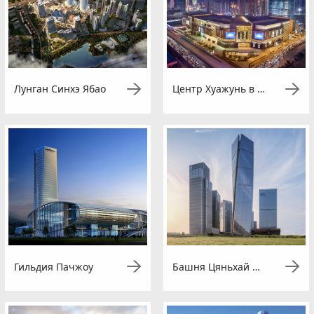
Лунган Синхэ Ябао
Центр Хуажунь в Наньнине
Гильдия Пачжоу
Башня Цяньхай Шимао