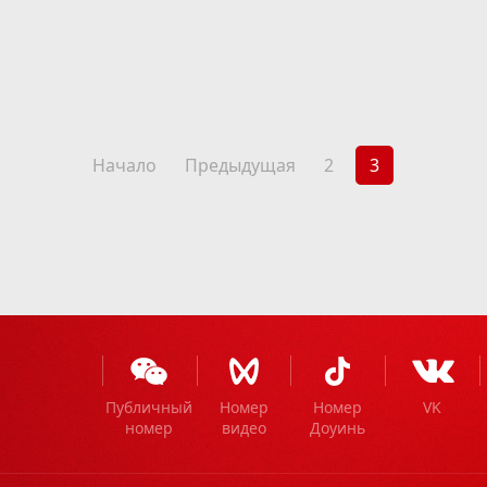
Начало
Предыдущая
2
3
Публичный
Номер
Номер
VK
номер
видео
Доуинь