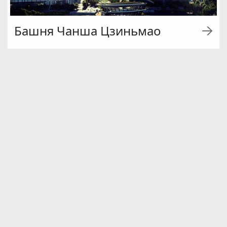
Башня Чанша Цзиньмао