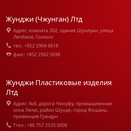
Жунджи (Чжунган) Лтд
Адрес: комната 302, здание Шунлуан, улица
Ленбили, Гонконг
тел.: +852 2904 6818
факс: +852 2562 5698
Жунджи Пластиковые изделия
Лтд
Адрес: №8, дорога Чжоуфу, промышленная
зона Лелю, район Шунде, город Фошань,
провинция Гуандун
Tтел.: +86 757 2533 0008