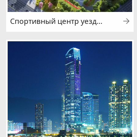
Спортивный центр уезда Цяньсянь Сяньян