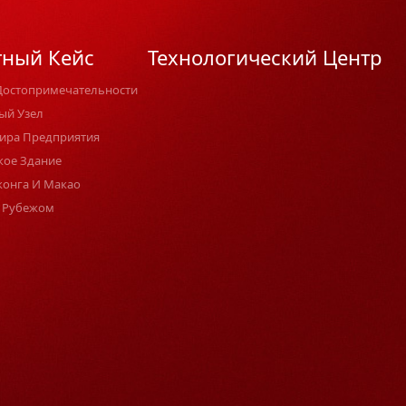
тный Кейс
Технологический Центр
Достопримечательности
ый Узел
ира Предприятия
кое Здание
конга И Макао
 Рубежом