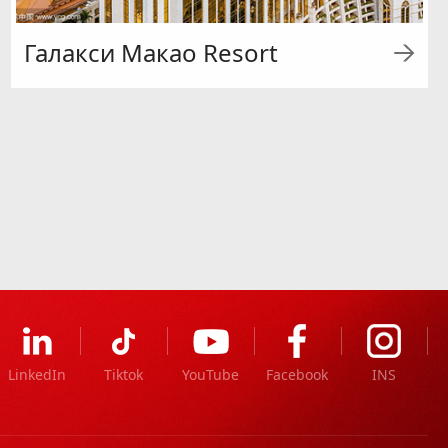
Галакси Макао Resort
LinkedIn
Tiktok
YouTube
Facebook
INS