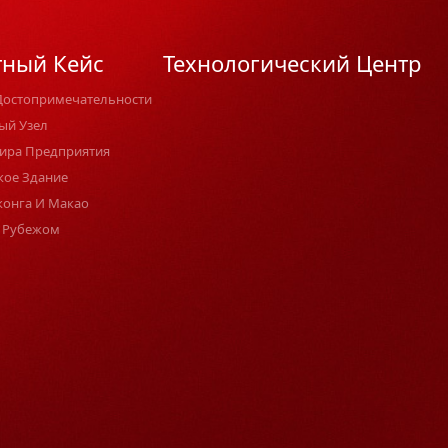
тный Кейс
Технологический Центр
Достопримечательности
ый Узел
ира Предприятия
кое Здание
конга И Макао
 Рубежом