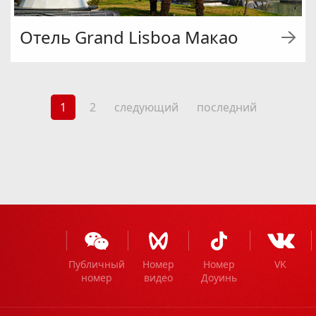
Отель Grand Lisboa Макао
1
2
следующий
последний
Публичный
Номер
Номер
VK
номер
видео
Доуинь