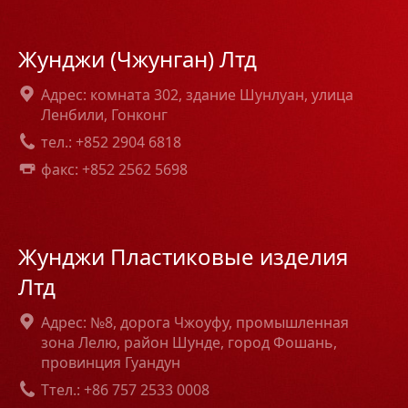
Жунджи (Чжунган) Лтд
Адрес: комната 302, здание Шунлуан, улица
Ленбили, Гонконг
тел.: +852 2904 6818
факс: +852 2562 5698
Жунджи Пластиковые изделия
Лтд
Адрес: №8, дорога Чжоуфу, промышленная
зона Лелю, район Шунде, город Фошань,
провинция Гуандун
Tтел.: +86 757 2533 0008