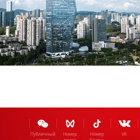
Публичный
Номер
Номер
VK
номер
видео
Доуинь