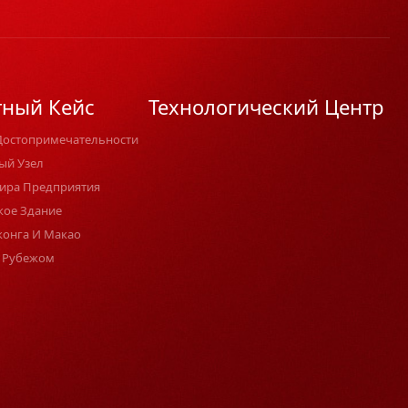
тный Кейс
Технологический Центр
Достопримечательности
ый Узел
ира Предприятия
кое Здание
конга И Макао
 Рубежом