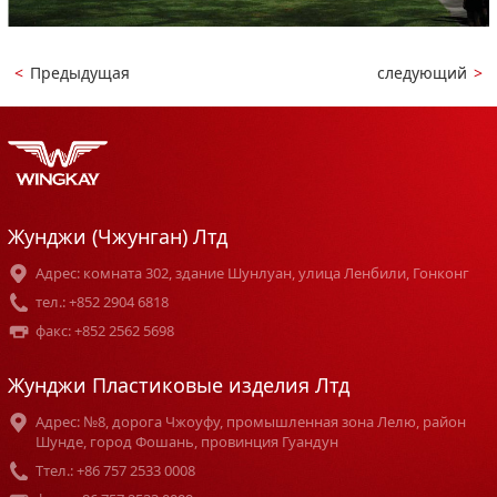
<
Предыдущая
следующий
>
Жунджи (Чжунган) Лтд
Адрес: комната 302, здание Шунлуан, улица Ленбили, Гонконг
тел.: +852 2904 6818
факс: +852 2562 5698
Жунджи Пластиковые изделия Лтд
Адрес: №8, дорога Чжоуфу, промышленная зона Лелю, район
Шунде, город Фошань, провинция Гуандун
Tтел.: +86 757 2533 0008