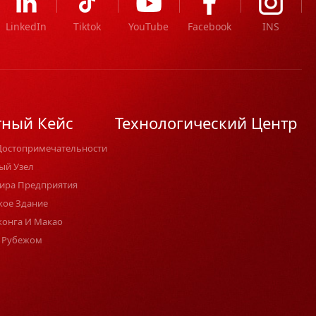
LinkedIn
Tiktok
YouTube
Facebook
INS
тный Кейс
Технологический Центр
Достопримечательности
ый Узел
ира Предприятия
кое Здание
конга И Макао
 Рубежом