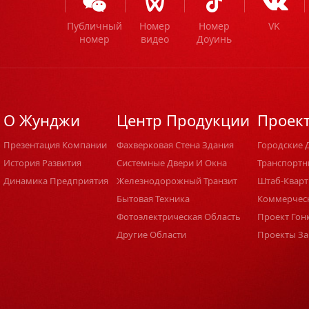
Публичный
Номер
Номер
VK
номер
видео
Доуинь
О Жунджи
Центр Продукции
Проек
Презентация Компании
Фахверковая Стена Здания
Городские 
История Развития
Системные Двери И Окна
Транспортн
Динамика Предприятия
Железнодорожный Транзит
Штаб-Кварт
Бытовая Техника
Коммерчес
Фотоэлектрическая Область
Проект Гон
Другие Области
Проекты За