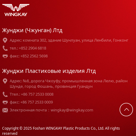
Жунджи (Чжунган) Лтд
Адрес: комната 302, здание Шунлуан, улица Ленбили, Гонконг
тел.: +852 2904 6818
факс: +852 2562 5698
Жунджи Пластиковые изделия Лтд
Адрес: №8, дорога Чжоуфу, промышленная зона Лелю, район
Шунде, город Фошань, провинция Гуандун
Tтел.: +86 757 2533 0008
факс: +86 757 2533 0009
Электронная почта：wingkay@wingkay.com
Copyright © 2025 Foshan WINGKAY Plastic Products Co., Ltd. All rights
reserved