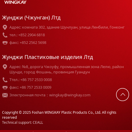
Жунджи (Чжунган) Лтд
Адрес: комната 302, здание Шунлуан, улица Ленбили, Гонконг
тел.: +852 2904 6818
факс: +852 2562 5698
Жунджи Пластиковые изделия Лтд
Адрес: №8, дорога Чжоуфу, промышленная зона Лелю, район
Шунде, город Фошань, провинция Гуандун
Tтел.: +86 757 2533 0008
факс: +86 757 2533 0009
Электронная почта：wingkay@wingkay.com
Copyright © 2025 Foshan WINGKAY Plastic Products Co., Ltd. All rights
reserved
Technical support: CEALL