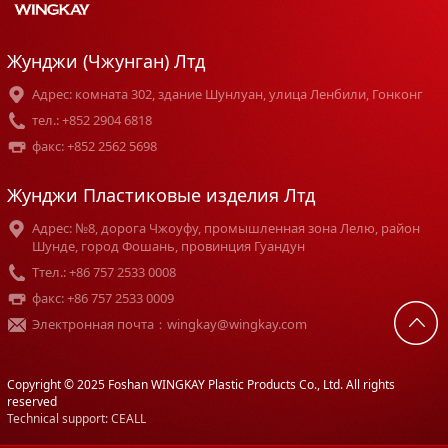
Жунджи (Чжунган) Лтд
Адрес: комната 302, здание Шунлуан, улица Ленбили, Гонконг
тел.: +852 2904 6818
факс: +852 2562 5698
Жунджи Пластиковые изделия Лтд
Адрес: №8, дорога Чжоуфу, промышленная зона Лелю, район
Шунде, город Фошань, провинция Гуандун
Tтел.: +86 757 2533 0008
факс: +86 757 2533 0009
Электронная почта：wingkay@wingkay.com
Copyright © 2025 Foshan WINGKAY Plastic Products Co., Ltd. All rights
reserved
Technical support: CEALL