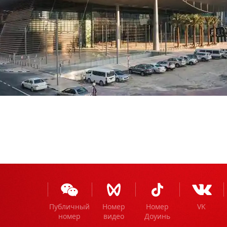
Публичный
Номер
Номер
VK
номер
видео
Доуинь