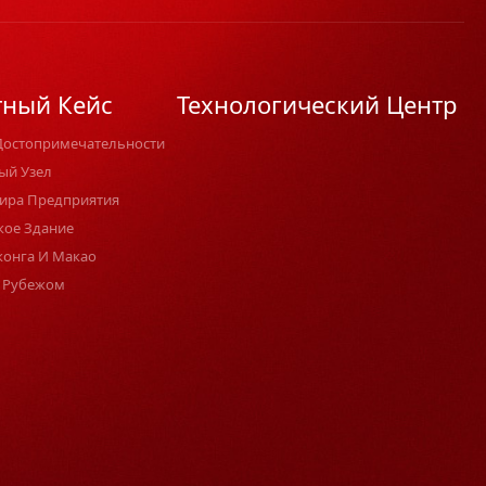
тный Кейс
Технологический Центр
Достопримечательности
ый Узел
ира Предприятия
кое Здание
конга И Макао
 Рубежом