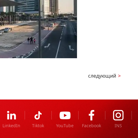
следующий
>
LinkedIn
Tiktok
YouTube
Facebook
INS