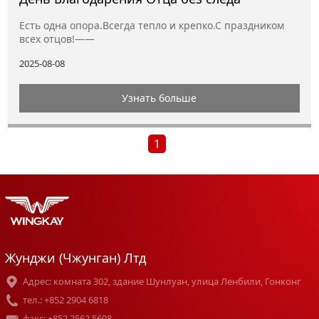
Есть одна опора.Всегда тепло и крепко.С праздником
всех отцов!——
2025-08-08
Узнать больше
1
Жунджи (Чжунган) Лтд
Адрес: комната 302, здание Шунлуан, улица Ленбили, Гонконг
тел.: +852 2904 6818
факс: +852 2562 5698