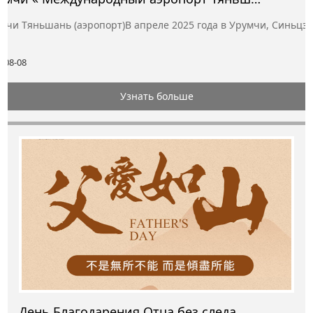
мчи Тяньшань (аэропорт)В апреле 2025 года в Урумчи, Синьцзя
е
-08-08
Узнать больше
День Благодарения Отца без следа