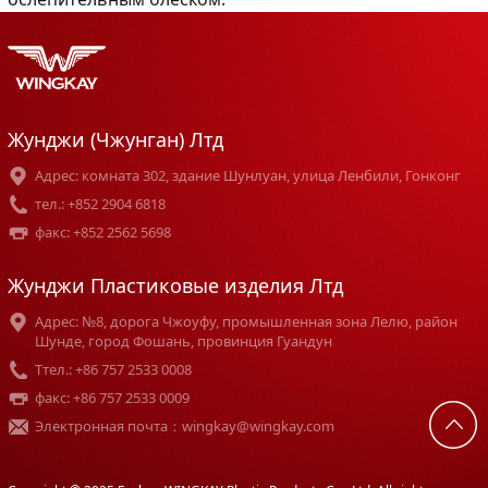
Жунджи (Чжунган) Лтд
Адрес: комната 302, здание Шунлуан, улица Ленбили, Гонконг
тел.: +852 2904 6818
факс: +852 2562 5698
Жунджи Пластиковые изделия Лтд
Адрес: №8, дорога Чжоуфу, промышленная зона Лелю, район
Шунде, город Фошань, провинция Гуандун
Tтел.: +86 757 2533 0008
факс: +86 757 2533 0009
Электронная почта：wingkay@wingkay.com