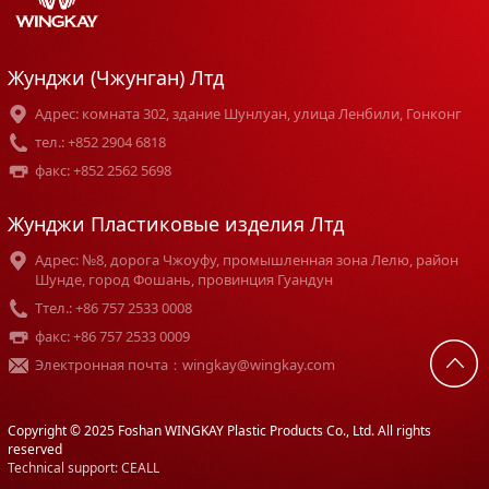
Жунджи (Чжунган) Лтд
Адрес: комната 302, здание Шунлуан, улица Ленбили, Гонконг
тел.: +852 2904 6818
факс: +852 2562 5698
Жунджи Пластиковые изделия Лтд
Адрес: №8, дорога Чжоуфу, промышленная зона Лелю, район
Шунде, город Фошань, провинция Гуандун
Tтел.: +86 757 2533 0008
факс: +86 757 2533 0009
Электронная почта：wingkay@wingkay.com
Copyright © 2025 Foshan WINGKAY Plastic Products Co., Ltd. All rights
reserved
Technical support: CEALL