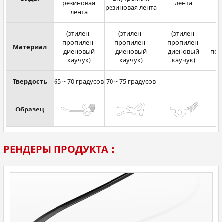
резиновая
лента
д
резиновая лента
лента
(этилен-
(этилен-
(этилен-
пропилен-
пропилен-
пропилен-
Материал
диеновый
диеновый
диеновый
пен
каучук)
каучук)
каучук)
Твердость
65 ~ 70 градусов
70 ~ 75 градусов
-
Образец
РЕНДЕРЫ ПРОДУКТА：