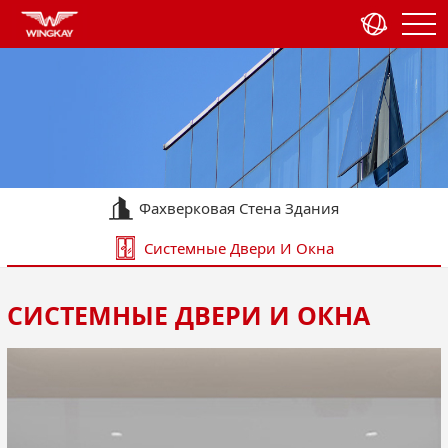
Фахверковая Стена Здания
Системные Двери И Окна
Железнодорожный Транзит
Бытовая Техника
СИСТЕМНЫЕ ДВЕРИ И ОКНА
Фотоэлектрическая Область