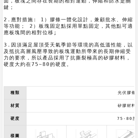
面，板塊之間存在長期的相對運動，伸縮和防水是關
鍵；
2.應對措施: 1）膠條一體化設計，兼顧批水、伸縮
等功能； 2）板塊固定點採用單點固定，其他點可適
應板塊間的相對位移;
3.因須滿足屋頂受天氣季節等環境的高低溫性能，以
及抵抗高層風壓導致的板塊運動所帶來的長期伸縮受
力的要求，所以產品採用了抗撕裂極高的矽膠材料，
硬度大約在75~80的硬度。
種類
光伏膠條
材質
矽膠材料
硬度
75-80度
樣圖