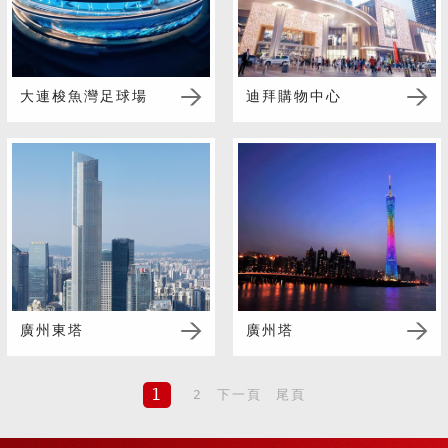
大連梭魚灣足球場
迪拜購物中心
廣州東塔
廣州塔
1
2
下一頁
尾頁