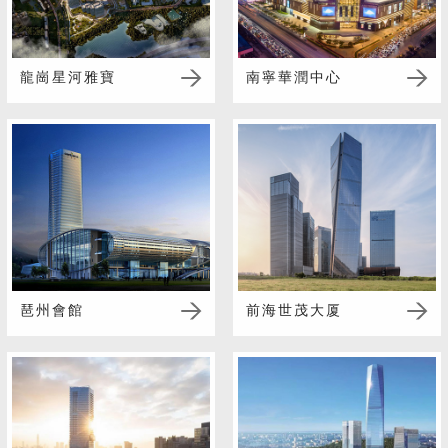
龍崗星河雅寶
南寧華潤中心
琶州會館
前海世茂大厦