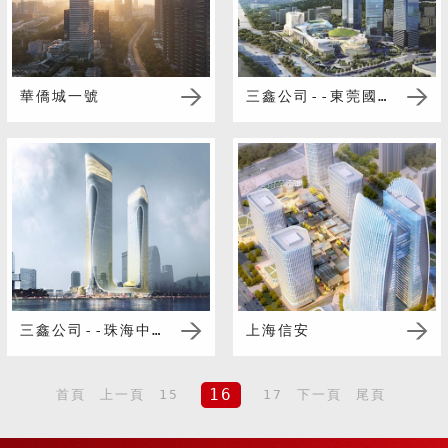
華僑城一號
三鑫公司--東莞國貿中心
三鑫公司--珠海中治塔樓
上海信安
16
首頁
上一頁
15
17
下一頁
尾頁