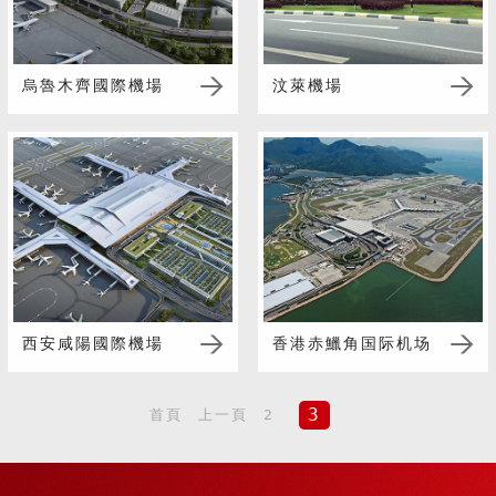
烏魯木齊國際機場
汶萊機場
西安咸陽國際機場
香港赤鱲角国际机场
3
首頁
上一頁
2