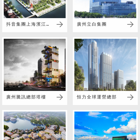
抖音集團上海濱江中心
廣州立白集團
廣州騰訊總部塔樓
恒力全球運營總部