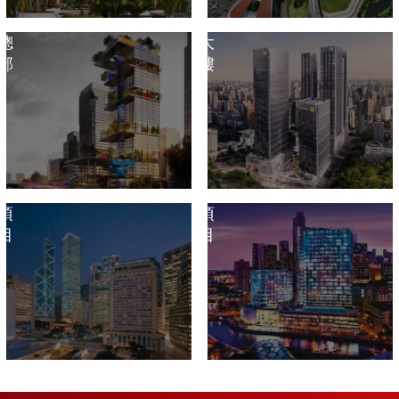
業
務
總
大
部
樓
港
境
澳
外
項
項
目
目