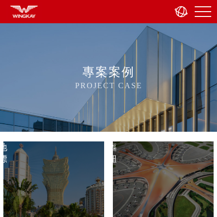
專案案例
PROJECT CASE
都
交
市
通
地
樞
標
紐
企
商