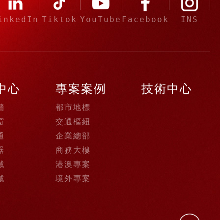
inkedIn
Tiktok
YouTube
Facebook
INS
中心
專案案例
技術中心
牆
都市地標
窗
交通樞紐
通
企業總部
器
商務大樓
域
港澳專案
域
境外專案