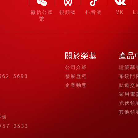
微信公眾
視頻號
抖音號
VK
L
號
關於榮基
產品
公司介紹
建築幕
發展歷程
系統門
562 5698
企業動態
軌道交
家用電
光伏領
其他領
8號
757 2533