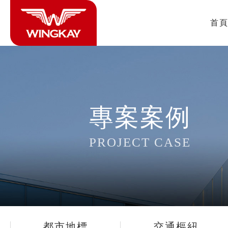
首
專案案例
PROJECT CASE
都市地標
交通樞紐