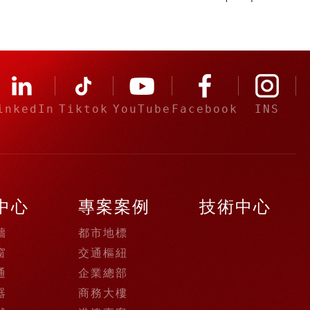
inkedIn
Tiktok
YouTube
Facebook
INS
中心
專案案例
技術中心
牆
都市地標
窗
交通樞紐
通
企業總部
器
商務大樓