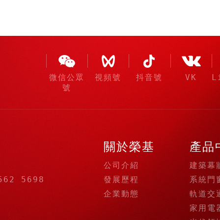
微信公眾
視頻號
抖音號
VK
L
號
關於榮基
產品
公司介紹
建築幕
發展歷程
系統門
562 5698
企業動態
軌道交
家用電