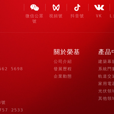
微信公眾
視頻號
抖音號
VK
L
號
關於榮基
產品
公司介紹
建築幕
發展歷程
系統門
562 5698
企業動態
軌道交
家用電
光伏領
其他領
8號
757 2533