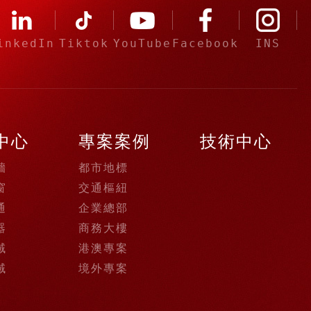
inkedIn
Tiktok
YouTube
Facebook
INS
中心
專案案例
技術中心
牆
都市地標
窗
交通樞紐
通
企業總部
器
商務大樓
域
港澳專案
域
境外專案