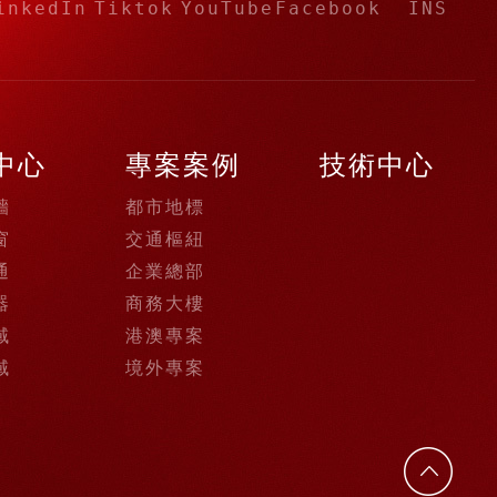
inkedIn
Tiktok
YouTube
Facebook
INS
中心
專案案例
技術中心
牆
都市地標
窗
交通樞紐
通
企業總部
器
商務大樓
域
港澳專案
域
境外專案