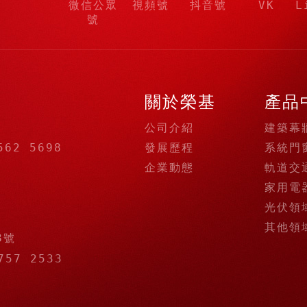
微信公眾
視頻號
抖音號
VK
L
號
關於榮基
產品
公司介紹
建築幕
發展歷程
系統門
562 5698
企業動態
軌道交
家用電
光伏領
其他領
8號
757 2533