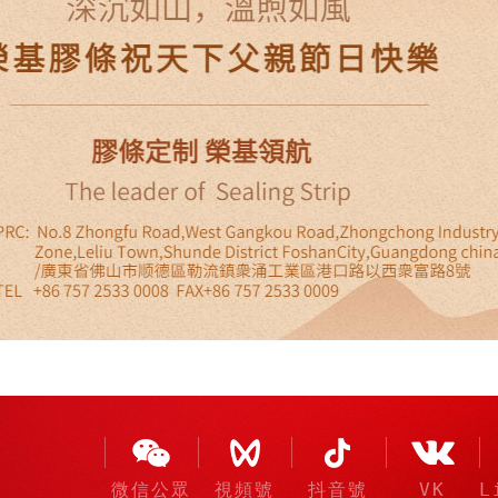
微信公眾
視頻號
抖音號
VK
L