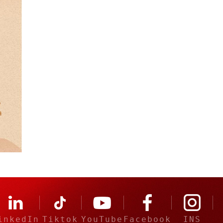
inkedIn
Tiktok
YouTube
Facebook
INS