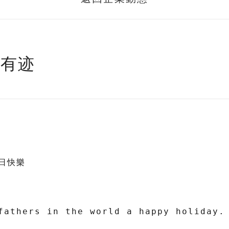
愛有迹
日快樂
fathers in the world a happy holiday.