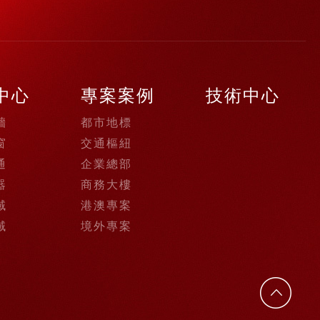
中心
專案案例
技術中心
牆
都市地標
窗
交通樞紐
通
企業總部
器
商務大樓
域
港澳專案
域
境外專案