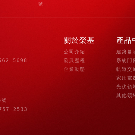
號
關於榮基
產品
公司介紹
建築幕
發展歷程
系統門
562 5698
企業動態
軌道交
家用電
光伏領
其他領
8號
757 2533