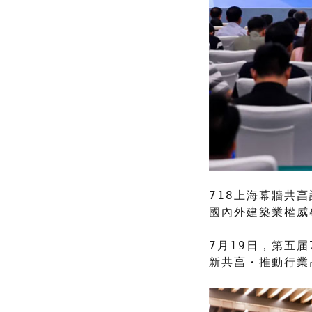
718上海幕牆共
國內外建築業權威
7月19日，第五
新共亯・推動行業