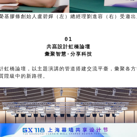
▲榮基膠條創始人盧碧嬋（左）總經理劉進容（右）受邀出
01
共亯設計虹橋論壇
彙聚智慧·分享科技
計虹橋論壇，以主題演講的管道搭建交流平臺，彙聚各方
質陞級中的新路徑。