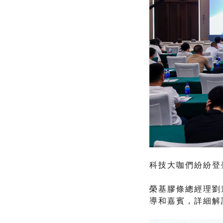
科技大咖們紛紛登
榮基膠條總經理劉
導和嘉賓，詳細解