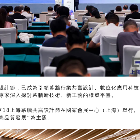
亯設計節，已成為引領幕牆行業共亯設計、數位化應用科
專家深入探討幕牆新技術、新工藝的權威平臺。
届718上海幕牆共亯設計節在國家會展中心（上海）舉行。
高品質發展”為主題。