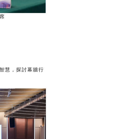
席
智慧，探討幕牆行