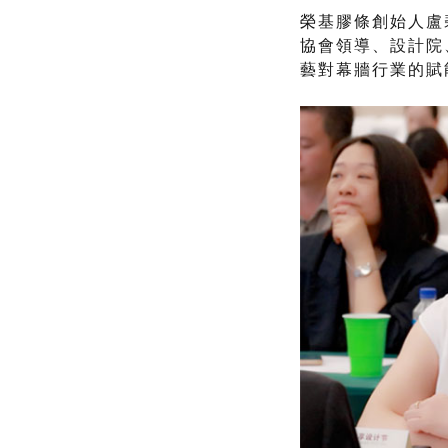
榮基膠條創始人盧
協會領導、設計院
藝對幕牆行業的賦