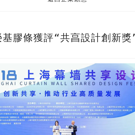
榮基膠條獲評“共亯設計創新獎