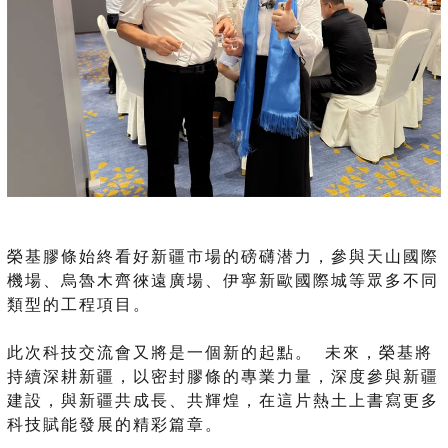
榮基膠條始終看好新疆市場的磅礴潜力，參與天山國際
機場、烏魯木齊徠遠廣場、伊寧新歐國際城等眾多不同
類型的工程項目。
此次科技交流會又將是一個新的起點。 未來，榮基將
持續深耕新疆，以密封膠條的專業力量，深度參與新疆
建設，與新疆共成長、共輝煌，在這片熱土上書寫更多
科技賦能發展的精彩篇章。