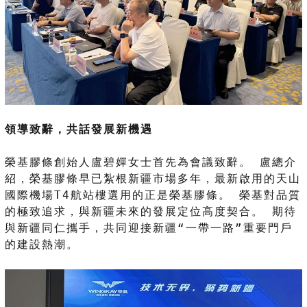
領導致辭，共話發展新機遇
榮基膠條創始人盧碧嬋女士首先為會議致辭。 盧總介
紹，榮基膠條早已紮根新疆市場多年，最新啟用的天山
國際機場T4航站樓選用的正是榮基膠條。 榮基對品質
的極致追求，與新疆未來的發展定位高度契合。 期待
與新疆同仁攜手，共同迎接新疆“一帶一路”重要門戶
的建設熱潮。