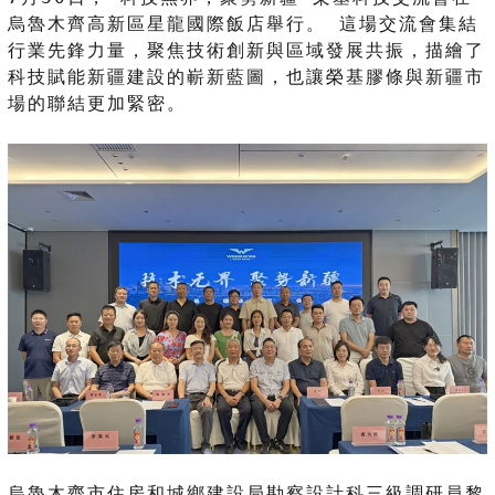
烏魯木齊高新區星龍國際飯店舉行。 這場交流會集結
行業先鋒力量，聚焦技術創新與區域發展共振，描繪了
科技賦能新疆建設的嶄新藍圖，也讓榮基膠條與新疆市
場的聯結更加緊密。
烏魯木齊市住房和城鄉建設局勘察設計科三級調研員黎