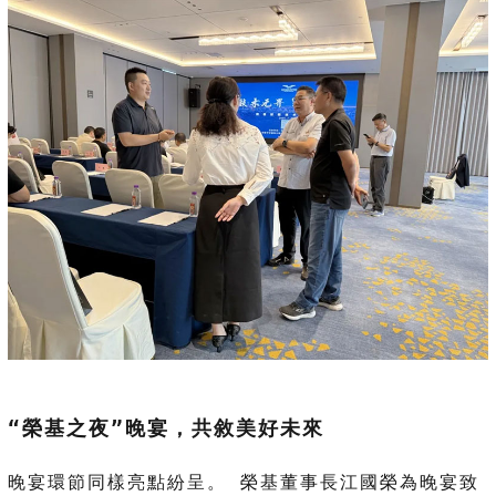
“榮基之夜”晚宴，共敘美好未來
晚宴環節同樣亮點紛呈。 榮基董事長江國榮為晚宴致