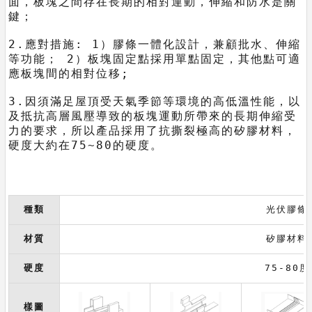
面，板塊之間存在長期的相對運動，伸縮和防水是關
鍵；
2.應對措施: 1）膠條一體化設計，兼顧批水、伸縮
等功能； 2）板塊固定點採用單點固定，其他點可適
應板塊間的相對位移;
3.因須滿足屋頂受天氣季節等環境的高低溫性能，以
及抵抗高層風壓導致的板塊運動所帶來的長期伸縮受
力的要求，所以產品採用了抗撕裂極高的矽膠材料，
硬度大約在75~80的硬度。
種類
光伏膠條
材質
矽膠材料
硬度
75-80度
樣圖