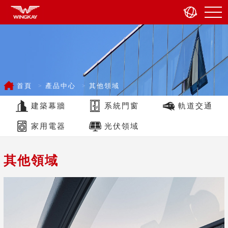
首頁
產品中心
其他領域
建築幕牆
系統門窗
軌道交通
家用電器
光伏領域
其他領域