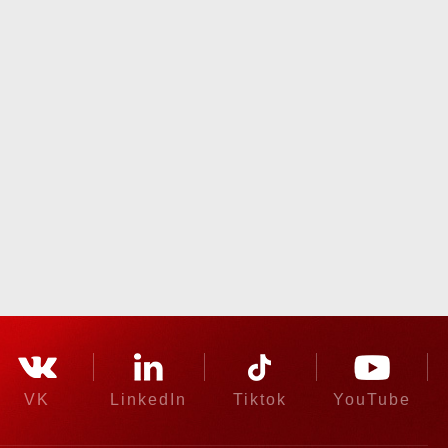
VK
LinkedIn
Tiktok
YouTube