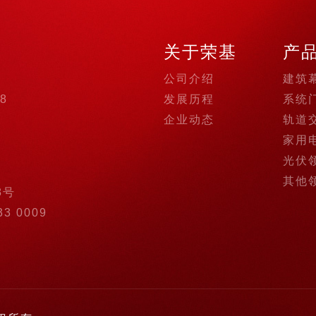
关于荣基
产
公司介绍
建筑
98
发展历程
系统
企业动态
轨道
家用
光伏
其他
8号
33 0009