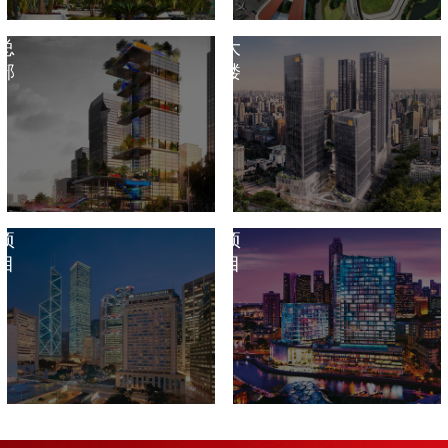
企
商
业
务
总
大
部
楼
港
境
澳
外
项
项
目
目