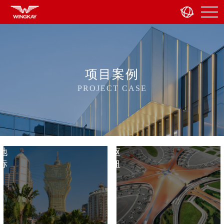
项目案例
PROJECT CASE
城
交
市
通
地
枢
标
纽