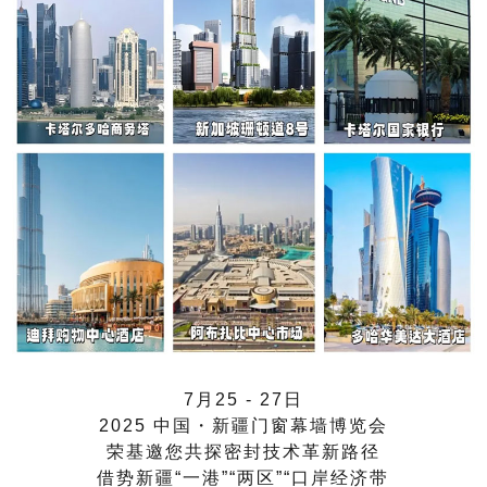
7月25 - 27日
2025 中国・新疆门窗幕墙博览会
荣基邀您共探密封技术革新路径
借势新疆“一港”“两区”“口岸经济带