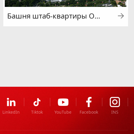
Башня штаб-квартиры OCT в Шэньчжэне
LinkedIn
Tiktok
YouTube
Facebook
INS