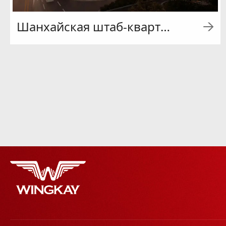
Шанхайская штаб-квартира и научно-исследовательский центр фармацевтической компании Гуаншэн