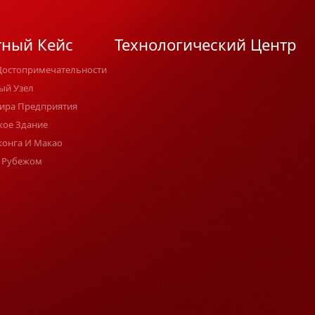
тный Кейс
Технологический Центр
Достопримечательности
ый Узел
ира Предприятия
кое Здание
конга И Макао
 Рубежом