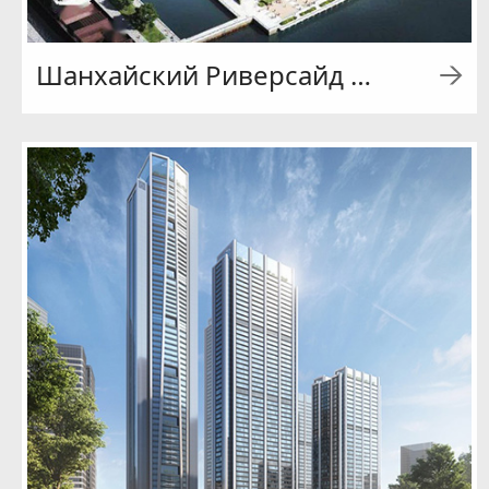
Шанхайский Риверсайд Центр Группы Douyin