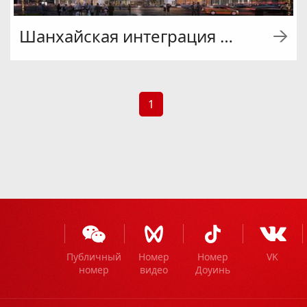
Шанхайская интеграция 5-1
1
Публичный
Номер
Номер
VK
номер
видео
Доуинь