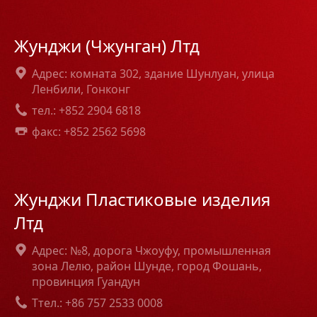
Жунджи (Чжунган) Лтд
Адрес: комната 302, здание Шунлуан, улица
Ленбили, Гонконг
тел.: +852 2904 6818
факс: +852 2562 5698
Жунджи Пластиковые изделия
Лтд
Адрес: №8, дорога Чжоуфу, промышленная
зона Лелю, район Шунде, город Фошань,
провинция Гуандун
Tтел.: +86 757 2533 0008