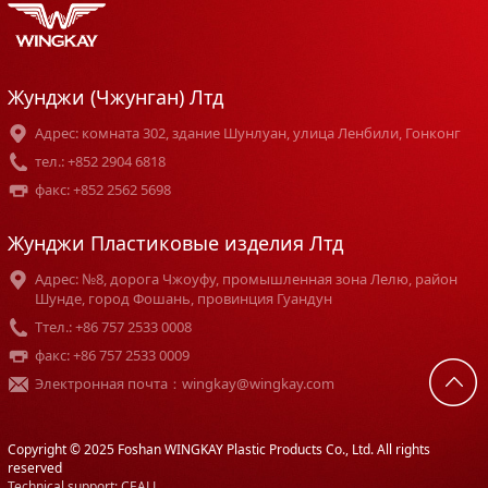
Жунджи (Чжунган) Лтд
Адрес: комната 302, здание Шунлуан, улица Ленбили, Гонконг
тел.: +852 2904 6818
факс: +852 2562 5698
Жунджи Пластиковые изделия Лтд
Адрес: №8, дорога Чжоуфу, промышленная зона Лелю, район
Шунде, город Фошань, провинция Гуандун
Tтел.: +86 757 2533 0008
факс: +86 757 2533 0009
Электронная почта：wingkay@wingkay.com
Copyright © 2025 Foshan WINGKAY Plastic Products Co., Ltd. All rights
reserved
Technical support: CEALL