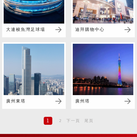
大連梭魚灣足球場
迪拜購物中心
廣州東塔
廣州塔
1
2
下一頁
尾頁