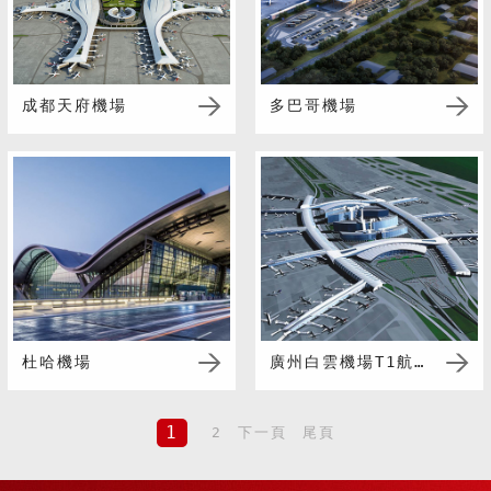
成都天府機場
多巴哥機場
杜哈機場
廣州白雲機場T1航站樓
1
2
下一頁
尾頁