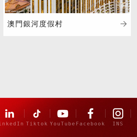
澳門銀河度假村
inkedIn
Tiktok
YouTube
Facebook
INS