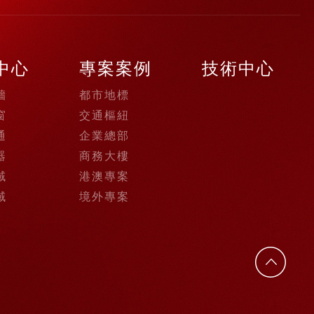
中心
專案案例
技術中心
牆
都市地標
窗
交通樞紐
通
企業總部
器
商務大樓
域
港澳專案
域
境外專案