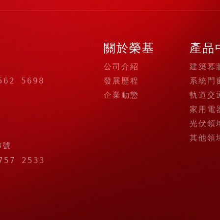
關於榮基
產品
公司介紹
建築幕
發展歷程
系統門
562 5698
企業動態
軌道交
家用電
光伏領
其他領
8號
757 2533