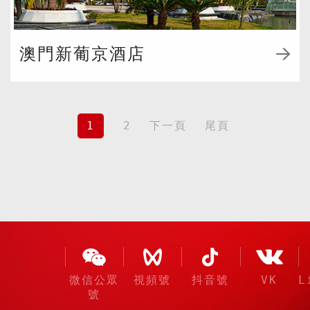
澳門新葡京酒店
1
2
下一頁
尾頁
微信公眾
視頻號
抖音號
VK
L
號